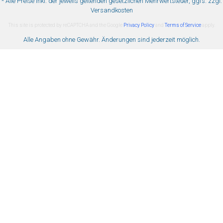
* Alle Preise inkl. der jeweils geltenden gesetzlichen Mehrwertsteuer, ggfs. zzgl.
Versandkosten
This site is protected by reCAPTCHA and the Google
Privacy Policy
and
Terms of Service
apply.
Alle Angaben ohne Gewähr. Änderungen sind jederzeit möglich.