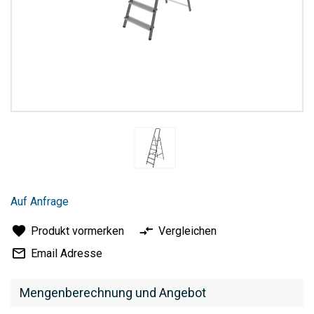
Zum
Anfang
Auf Anfrage
der
Bildergalerie
Produkt vormerken
Vergleichen
springen
Email Adresse
Mengenberechnung und Angebot