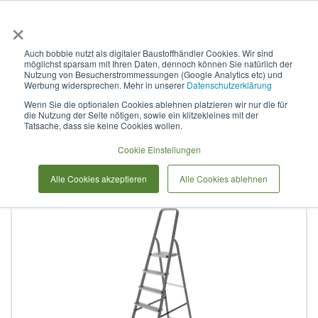
×
Anmelden & L
Auch bobbie nutzt als digitaler Baustoffhändler Cookies. Wir sind
möglichst sparsam mit Ihren Daten, dennoch können Sie natürlich der
Stufenleiter aus Stahl, NV
Nutzung von Besucherstrommessungen (Google Analytics etc) und
Werbung widersprechen. Mehr in unserer
Datenschutzerklärung
1132 1x4
Wenn Sie die optionalen Cookies ablehnen platzieren wir nur die für
die Nutzung der Seite nötigen, sowie ein klitzekleines mit der
Tatsache, dass sie keine Cookies wollen.
Zum
Cookie Einstellungen
Ende
der
Alle Cookies akzeptieren
Alle Cookies ablehnen
Bildergalerie
springen