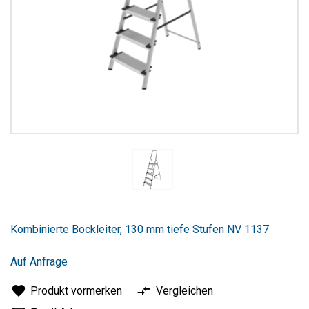
Zum
Anfang
Kombinierte Bockleiter, 130 mm tiefe Stufen NV 1137
der
Bildergalerie
springen
Auf Anfrage
Produkt vormerken
Vergleichen