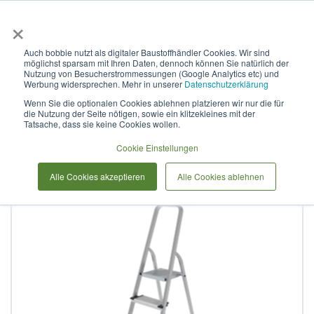
×
Anmelden & L
Auch bobbie nutzt als digitaler Baustoffhändler Cookies. Wir sind
möglichst sparsam mit Ihren Daten, dennoch können Sie natürlich der
Stufenleiter aus Stahl, mit
Nutzung von Besucherstrommessungen (Google Analytics etc) und
Werbung widersprechen. Mehr in unserer
Datenschutzerklärung
Stufen à 130 mm aus
Wenn Sie die optionalen Cookies ablehnen platzieren wir nur die für
die Nutzung der Seite nötigen, sowie ein klitzekleines mit der
Aluminium, NV 1137 1х5
Tatsache, dass sie keine Cookies wollen.
Cookie Einstellungen
Zum
Alle Cookies akzeptieren
Alle Cookies ablehnen
Ende
der
Bildergalerie
springen