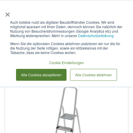
×
Anmelden & L
Auch bobbie nutzt als digitaler Baustoffhändler Cookies. Wir sind
möglichst sparsam mit Ihren Daten, dennoch können Sie natürlich der
Stufenleiter aus Aluminium,
Nutzung von Besucherstrommessungen (Google Analytics etc) und
Werbung widersprechen. Mehr in unserer
Datenschutzerklärung
mit Stufen à 130 mm, NV
Wenn Sie die optionalen Cookies ablehnen platzieren wir nur die für
die Nutzung der Seite nötigen, sowie ein klitzekleines mit der
1117
Tatsache, dass sie keine Cookies wollen.
Cookie Einstellungen
Zum
Alle Cookies akzeptieren
Alle Cookies ablehnen
Ende
der
Bildergalerie
springen