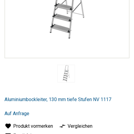
Zum
Anfang
Aluminiumbockleiter, 130 mm tiefe Stufen NV 1117
der
Bildergalerie
springen
Auf Anfrage
Produkt vormerken
Vergleichen