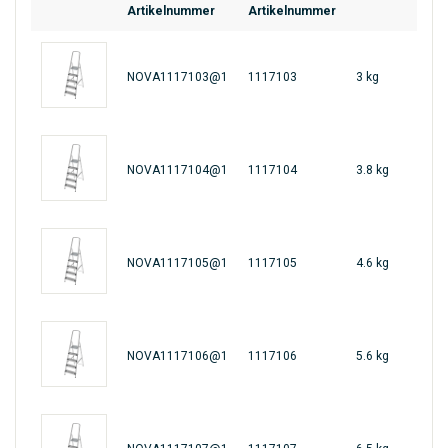
Artikelnummer
Artikelnummer
NOVA1117103@1
1117103
3 kg
461
NOVA1117104@1
1117104
3.8 kg
461
NOVA1117105@1
1117105
4.6 kg
461
NOVA1117106@1
1117106
5.6 kg
461