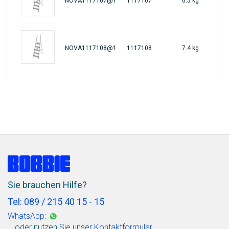
NOVA1117107@1
1117107
6.5 kg
461
NOVA1117108@1
1117108
7.4 kg
461
Sie brauchen Hilfe?
Tel: 089 / 215 40 15 - 15
WhatsApp:
… oder nutzen Sie unser
Kontaktformular