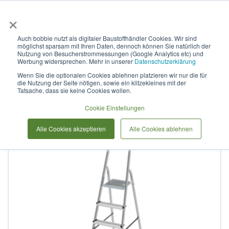
×
Anmelden & L
Auch bobbie nutzt als digitaler Baustoffhändler Cookies. Wir sind
möglichst sparsam mit Ihren Daten, dennoch können Sie natürlich der
Stufenleiter aus Aluminium,
Nutzung von Besucherstrommessungen (Google Analytics etc) und
Werbung widersprechen. Mehr in unserer
Datenschutzerklärung
mit Ablage, NV 1115 1x8
Wenn Sie die optionalen Cookies ablehnen platzieren wir nur die für
die Nutzung der Seite nötigen, sowie ein klitzekleines mit der
Tatsache, dass sie keine Cookies wollen.
Zum
Cookie Einstellungen
Ende
der
Alle Cookies akzeptieren
Alle Cookies ablehnen
Bildergalerie
springen