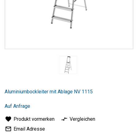
Zum
Anfang
Aluminiumbockleiter mit Ablage NV 1115
der
Bildergalerie
springen
Auf Anfrage
Produkt vormerken
Vergleichen
Email Adresse