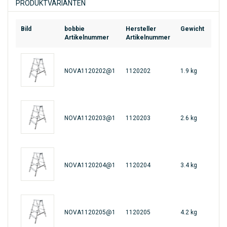
PRODUKTVARIANTEN
Bild
bobbie
Hersteller
Gewicht
EAN
Artikelnummer
Artikelnummer
NOVA1120202@1
1120202
1.9 kg
461
NOVA1120203@1
1120203
2.6 kg
461
NOVA1120204@1
1120204
3.4 kg
461
NOVA1120205@1
1120205
4.2 kg
461