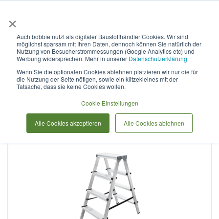
×
Anmelden & L
Auch bobbie nutzt als digitaler Baustoffhändler Cookies. Wir sind
möglichst sparsam mit Ihren Daten, dennoch können Sie natürlich der
Stufenleiter aus Aluminium,
Nutzung von Besucherstrommessungen (Google Analytics etc) und
Werbung widersprechen. Mehr in unserer
Datenschutzerklärung
beidseitig begehbar, NV 1120
Wenn Sie die optionalen Cookies ablehnen platzieren wir nur die für
die Nutzung der Seite nötigen, sowie ein klitzekleines mit der
Tatsache, dass sie keine Cookies wollen.
Zum
Cookie Einstellungen
Ende
der
Alle Cookies akzeptieren
Alle Cookies ablehnen
Bildergalerie
springen