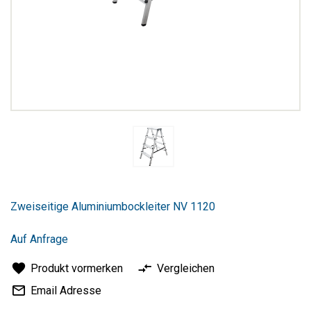
Zum
Anfang
Zweiseitige Aluminiumbockleiter NV 1120
der
Bildergalerie
springen
Auf Anfrage
Produkt vormerken
Vergleichen
Email Adresse