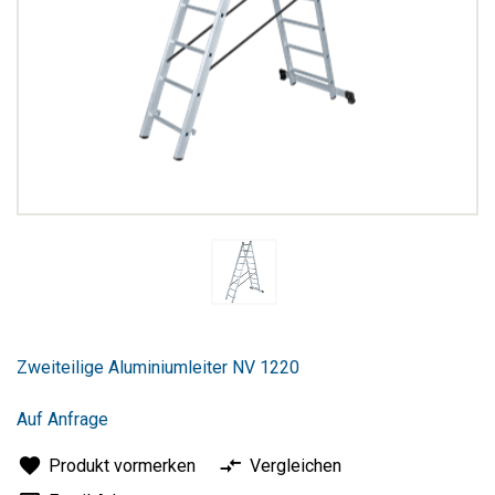
Zum
Anfang
Zweiteilige Aluminiumleiter NV 1220
der
Bildergalerie
springen
Auf Anfrage
Produkt vormerken
Vergleichen