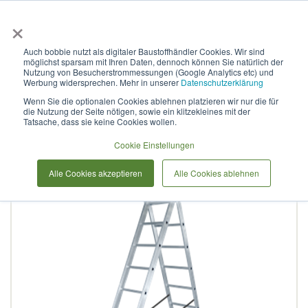
×
Anmelden & L
Auch bobbie nutzt als digitaler Baustoffhändler Cookies. Wir sind
möglichst sparsam mit Ihren Daten, dennoch können Sie natürlich der
Sprossenleiter aus
Nutzung von Besucherstrommessungen (Google Analytics etc) und
Werbung widersprechen. Mehr in unserer
Datenschutzerklärung
Aluminium, zweiteilig, NV
Wenn Sie die optionalen Cookies ablehnen platzieren wir nur die für
die Nutzung der Seite nötigen, sowie ein klitzekleines mit der
1220 2x7
Tatsache, dass sie keine Cookies wollen.
Cookie Einstellungen
Zum
Alle Cookies akzeptieren
Alle Cookies ablehnen
Ende
der
Bildergalerie
springen