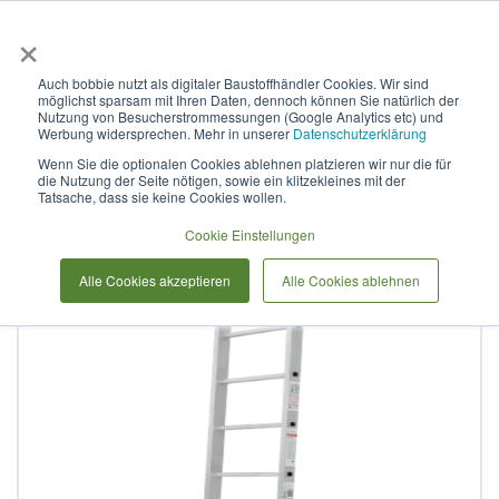
×
Anmelden & L
Auch bobbie nutzt als digitaler Baustoffhändler Cookies. Wir sind
möglichst sparsam mit Ihren Daten, dennoch können Sie natürlich der
Sprossenleiter aus
Nutzung von Besucherstrommessungen (Google Analytics etc) und
Werbung widersprechen. Mehr in unserer
Datenschutzerklärung
Aluminium, einteilig, Vira
Wenn Sie die optionalen Cookies ablehnen platzieren wir nur die für
die Nutzung der Seite nötigen, sowie ein klitzekleines mit der
1х12
Tatsache, dass sie keine Cookies wollen.
Cookie Einstellungen
Zum
Alle Cookies akzeptieren
Alle Cookies ablehnen
Ende
der
Bildergalerie
springen