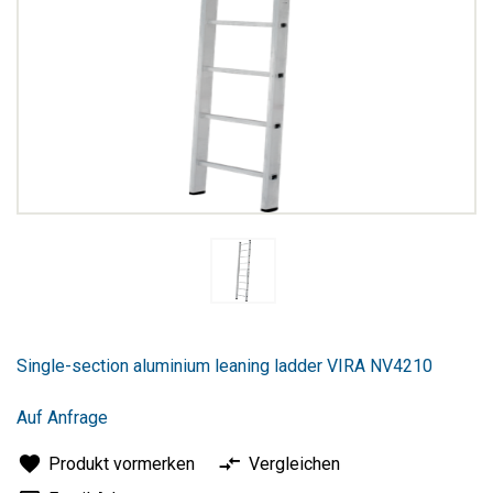
Zum
Anfang
Single-section aluminium leaning ladder VIRA NV4210
der
Bildergalerie
springen
Auf Anfrage
Produkt vormerken
Vergleichen