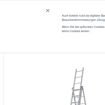
×
BOBBIEVERSUM
BAUSTOFFE
Auch bobbie nutzt als digitaler B
Besucherstrommessungen (Google
Garten- und Landschaftsbau
Tiefbau
Flachdach
Wenn Sie die optionalen Cookies a
keine Cookies wollen.
Home
Sprossenleiter aus Aluminium, dreiteilig, NV1230 3x5
Zum
Ende
der
Bildergalerie
springen