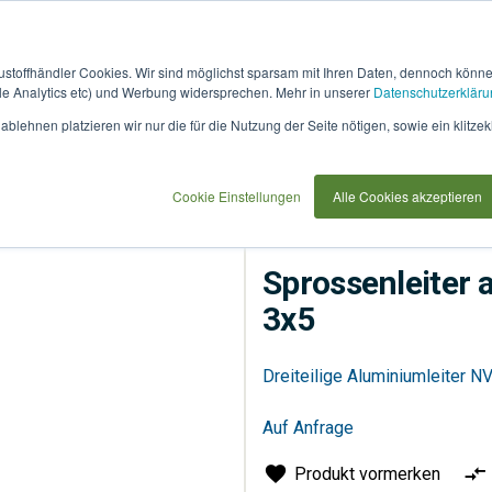
austoffhändler Cookies. Wir sind möglichst sparsam mit Ihren Daten, dennoch könn
 Analytics etc) und Werbung widersprechen. Mehr in unserer
Datenschutzerkläru
How
91733
blehnen platzieren wir nur die für die Nutzung der Seite nötigen, sowie ein klitzek
it
use
Cookie Einstellungen
Alle Cookies akzeptieren
Sonstiges
Werkzeuge
Sprossenleiter 
3x5
Dreiteilige Aluminiumleiter N
Auf Anfrage
Produkt vormerken