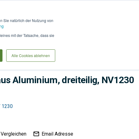
Hilfe und Kontakt
Anmel
en Sie natürlich der Nutzung von
ng
Produkte vergleiche
Warenkorb
Anfrag
leines mit der Tatsache, dass sie
Alle Cookies ablehnen
aus Aluminium, dreiteilig, NV1230
V 1230
Vergleichen
Email Adresse