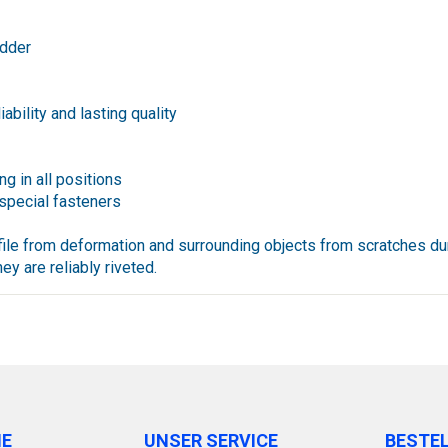
adder
ability and lasting quality
g in all positions
special fasteners
ofile from deformation and surrounding objects from scratches du
y are reliably riveted.
IE
UNSER SERVICE
BESTE