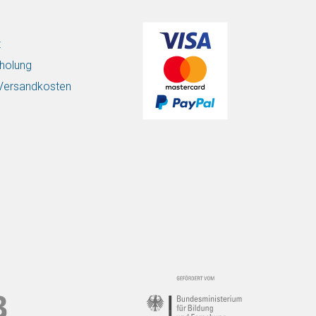
t
holung
/ Versandkosten