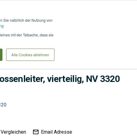
Hilfe und Kontakt
Anmel
en Sie natürlich der Nutzung von
ng
Produkte vergleiche
Warenkorb
Anfrag
leines mit der Tatsache, dass sie
Alle Cookies ablehnen
senleiter, vierteilig, NV 3320
320
Vergleichen
Email Adresse