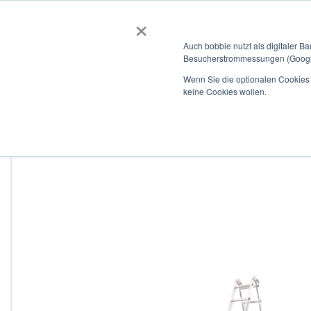
×
BOBBIEVERSUM
BAUSTOFFE
Auch bobbie nutzt als digitaler B
Besucherstrommessungen (Google
Garten- und Landschaftsbau
Tiefbau
Flachdach
Wenn Sie die optionalen Cookies a
keine Cookies wollen.
Home
Mehrzweck-Sprossenleiter, vierteilig, NV 3320 4x3
Zum
Ende
der
Bildergalerie
springen