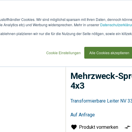
austoffhändler Cookies. Wir sind möglichst sparsam mit Ihren Daten, dennoch könn
 Analytics etc) und Werbung widersprechen. Mehr in unserer
Datenschutzerkläru
How
91733
blehnen platzieren wir nur die für die Nutzung der Seite nötigen, sowie ein klitzek
it
use
Cookie Einstellungen
Alle Cookies akzeptieren
Sonstiges
Werkzeuge
Mehrzweck-Spros
4x3
Transformierbare Leiter NV 3
Auf Anfrage
Produkt vormerken