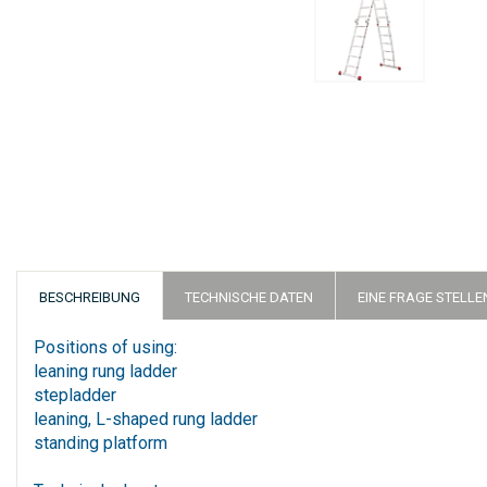
Zum
Anfang
der
Bildergalerie
springen
BESCHREIBUNG
TECHNISCHE DATEN
EINE FRAGE STELLE
Positions of using:
leaning rung ladder
stepladder
leaning, L-shaped rung ladder
standing platform