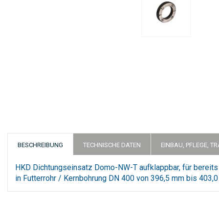
Zum
Anfang
der
Bildergalerie
springen
BESCHREIBUNG
TECHNISCHE DATEN
EINBAU, PFLEGE, T
HKD Dichtungseinsatz Domo-NW-T aufklappbar, für bereits
in Futterrohr / Kernbohrung DN 400 von 396,5 mm bis 403,