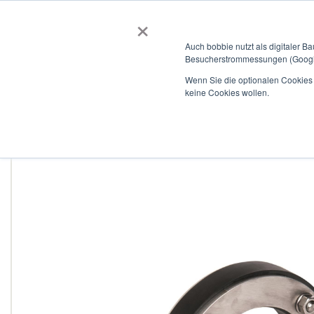
×
BOBBIEVERSUM
BAUSTOFFE
Auch bobbie nutzt als digitaler B
Besucherstrommessungen (Google
Garten- und Landschaftsbau
Tiefbau
Flachdach
Wenn Sie die optionalen Cookies a
keine Cookies wollen.
Home
HKD Dichtungseinsatz Domo-NW-T für 320,0 - 321,0 mm
Zum
Ende
der
Bildergalerie
springen