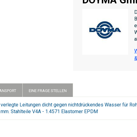
D
B
e
W
a
W
&
RANSPORT
EINE FRAGE STELLEN
 verlegte Leitungen dicht gegen nichtdrückendes Wasser für R
0 mm. Stahlteile V4A - 1.4571 Elastomer EPDM