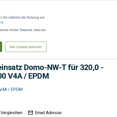
Hilfe und Kontakt
Anmel
en Sie natürlich der Nutzung von
ng
Produkte vergleiche
Warenkorb
Anfrag
leines mit der Tatsache, dass sie
Alle Cookies ablehnen
me
Bauwerksabdichtung
Abdichtungen
insatz Domo-NW-T für 320,0 -
00 V4A / EPDM
0 V4A / EPDM
Vergleichen
Email Adresse