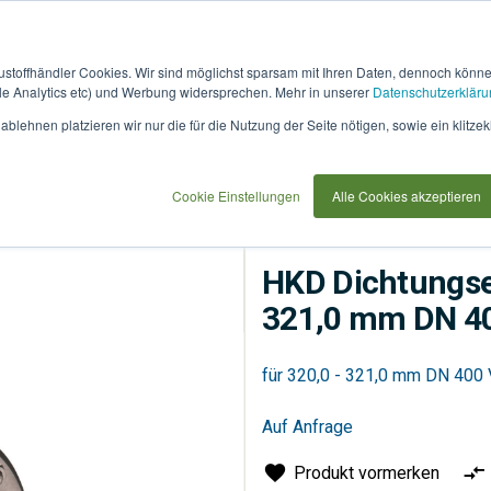
austoffhändler Cookies. Wir sind möglichst sparsam mit Ihren Daten, dennoch könn
 Analytics etc) und Werbung widersprechen. Mehr in unserer
Datenschutzerkläru
How
91733
blehnen platzieren wir nur die für die Nutzung der Seite nötigen, sowie ein klitzek
it
use
 DN 400 V4A / EPDM
Cookie Einstellungen
Alle Cookies akzeptieren
Entsorgung
Rohrsyste
HKD Dichtungse
321,0 mm DN 4
für 320,0 - 321,0 mm DN 40
Auf Anfrage
Produkt vormerken