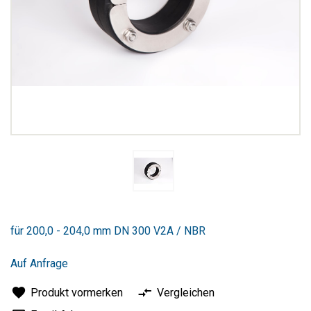
Zum
Anfang
für 200,0 - 204,0 mm DN 300 V2A / NBR
der
Bildergalerie
springen
Auf Anfrage
Produkt vormerken
Vergleichen