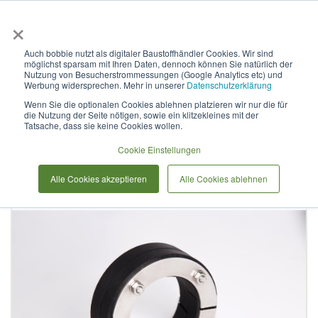
×
Anmelden & L
Auch bobbie nutzt als digitaler Baustoffhändler Cookies. Wir sind
möglichst sparsam mit Ihren Daten, dennoch können Sie natürlich der
HKD Dichtungseinsatz Domo-
Nutzung von Besucherstrommessungen (Google Analytics etc) und
Werbung widersprechen. Mehr in unserer
Datenschutzerklärung
DW-T für 200,0 - 204,0 mm
Wenn Sie die optionalen Cookies ablehnen platzieren wir nur die für
die Nutzung der Seite nötigen, sowie ein klitzekleines mit der
DN 300 V2A / NBR
Tatsache, dass sie keine Cookies wollen.
Cookie Einstellungen
Zum
Alle Cookies akzeptieren
Alle Cookies ablehnen
Ende
der
Bildergalerie
springen