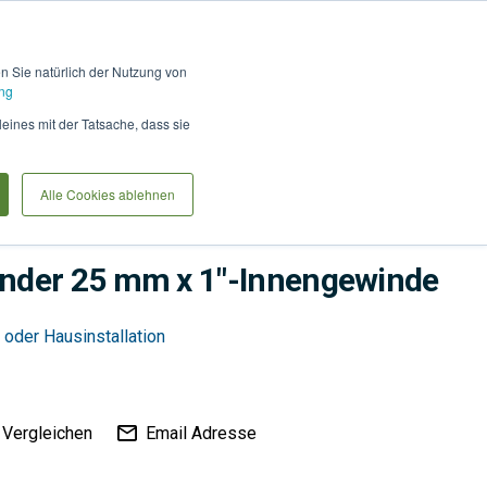
Hilfe und Kontakt
Anmel
en Sie natürlich der Nutzung von
ng
Produkte vergleiche
Warenkorb
Anfrag
leines mit der Tatsache, dass sie
Alle Cookies ablehnen
se, Ventile & Kupplungen
nder 25 mm x 1"-Innengewinde
oder Hausinstallation
Vergleichen
Email Adresse