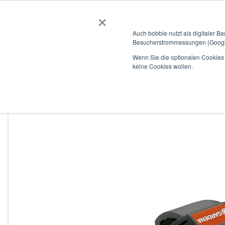
×
BOBBIEVERSUM
BAUSTOFFE
Auch bobbie nutzt als digitaler B
Besucherstrommessungen (Google
Garten- und Landschaftsbau
Tiefbau
Flachdach
Wenn Sie die optionalen Cookies a
keine Cookies wollen.
Home
GARDENA Verbinder 25 mm x 1"-Innengewinde
Zum
Ende
der
Bildergalerie
springen