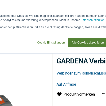
austoffhändler Cookies. Wir sind möglichst sparsam mit Ihren Daten, dennoch könn
 Analytics etc) und Werbung widersprechen. Mehr in unserer
Datenschutzerkläru
How
91733
blehnen platzieren wir nur die für die Nutzung der Seite nötigen, sowie ein klitzek
it
use
Cookie Einstellungen
Alle Cookies akzeptieren
Bewässerung
Anschlüs
GARDENA Verbi
Verbinder zum Rohranschluss 
Auf Anfrage
Produkt vormerken