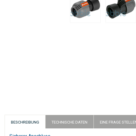
Zum
Anfang
der
Bildergalerie
springen
BESCHREIBUNG
TECHNISCHE DATEN
EINE FRAGE STELLE