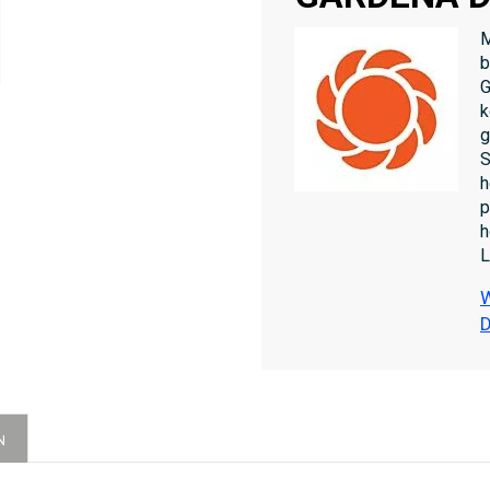
M
b
G
k
g
S
h
p
h
L
W
N