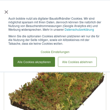
×
Anmelden & L
Auch bobbie nutzt als digitaler Baustoffhändler Cookies. Wir sind
möglichst sparsam mit Ihren Daten, dennoch können Sie natürlich der
Sedum
Nutzung von Besucherstrommessungen (Google Analytics etc) und
Werbung widersprechen. Mehr in unserer
Datenschutzerklärung
Wenn Sie die optionalen Cookies ablehnen platzieren wir nur die für
die Nutzung der Seite nötigen, sowie ein klitzekleines mit der
Zum
Tatsache, dass sie keine Cookies wollen.
Ende
der
Cookie Einstellungen
Bildergalerie
Alle Cookies akzeptieren
Alle Cookies ablehnen
springen