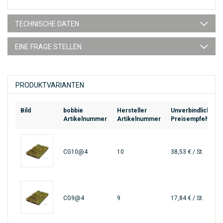
TECHNISCHE DATEN
EINE FRAGE STELLEN
PRODUKTVARIANTEN
Bild
bobbie
Hersteller
Unverbindliche
Artikelnummer
Artikelnummer
Preisempfehlung
CG10@4
10
38,53 € / St.
CG9@4
9
17,84 € / St.