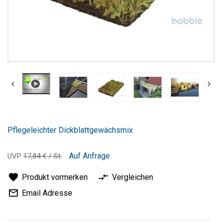
Zum
Anfang
Pflegeleichter Dickblattgewächsmix
der
Bildergalerie
springen
Auf Anfrage
UVP
17,84 € / St.
Produkt vormerken
Vergleichen
Email Adresse