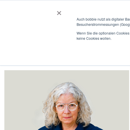
×
BOBBIEVERSUM
BAUSTOFFE
Auch bobbie nutzt als digitaler B
Besucherstrommessungen (Google
Über bobbie
Für Kunden
Für Hersteller
Für So
Wenn Sie die optionalen Cookies a
keine Cookies wollen.
Unser Team