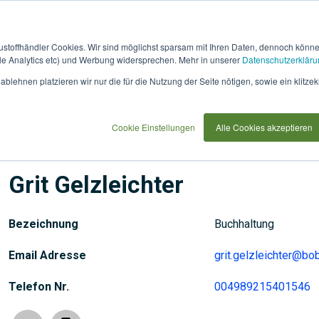
austoffhändler Cookies. Wir sind möglichst sparsam mit Ihren Daten, dennoch könn
 Analytics etc) und Werbung widersprechen. Mehr in unserer
Datenschutzerkläru
ftwarepartner
Für Planer & Bauherren
Für Bewerber
blehnen platzieren wir nur die für die Nutzung der Seite nötigen, sowie ein klitzek
Cookie Einstellungen
Alle Cookies akzeptieren
Grit Gelzleichter
Bezeichnung
Buchhaltung
Email Adresse
grit.gelzleichter@bo
Telefon Nr.
004989215401546