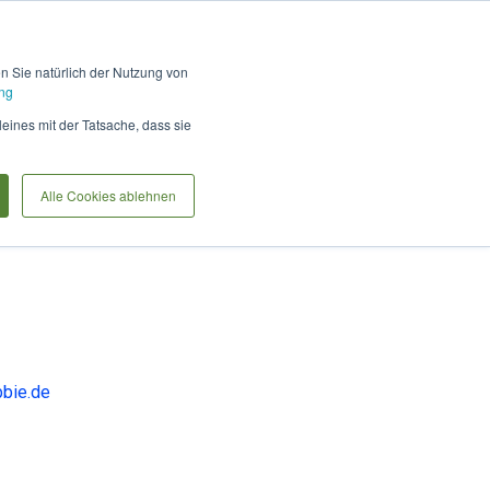
Hilfe und Kontakt
Anmel
en Sie natürlich der Nutzung von
ng
International Customers
leines mit der Tatsache, dass sie
Alle Cookies ablehnen
bbie.de