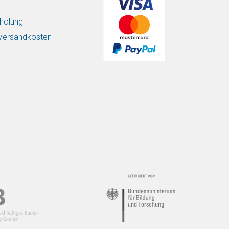
t
holung
/ Versandkosten