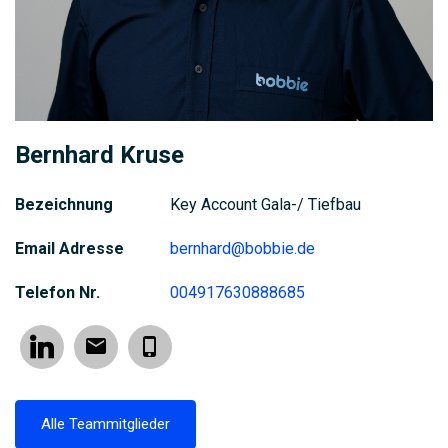
Bernhard Kruse
Bezeichnung
Key Account Gala-/ Tiefbau
Email Adresse
bernhard@bobbie.de
Telefon Nr.
004917630888685
Linkedin
Email
Phone
Alle Teammitglieder