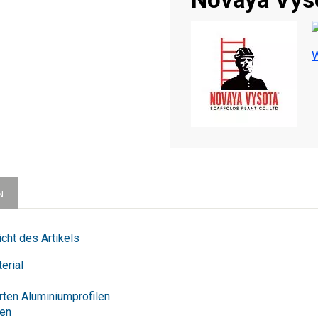
W
N
cht des Artikels
erial
rten Aluminiumprofilen
gen