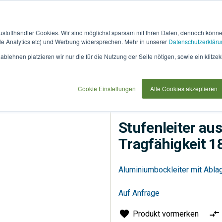
austoffhändler Cookies. Wir sind möglichst sparsam mit Ihren Daten, dennoch könn
 Analytics etc) und Werbung widersprechen. Mehr in unserer
Datenschutzerkläru
How
91733
blehnen platzieren wir nur die für die Nutzung der Seite nötigen, sowie ein klitzek
it
use
eit 180 kg, NV 2115 1x8
Cookie Einstellungen
Alle Cookies akzeptieren
Sonstiges
Werkzeuge
Stufenleiter au
Tragfähigkeit 1
Aluminiumbockleiter mit Abl
Auf Anfrage
Produkt vormerken