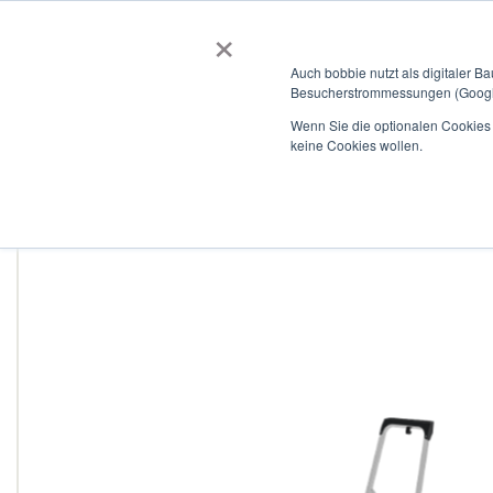
×
BOBBIEVERSUM
BAUSTOFFE
Auch bobbie nutzt als digitaler B
Besucherstrommessungen (Google
Garten- und Landschaftsbau
Tiefbau
Flachdach
Wenn Sie die optionalen Cookies a
keine Cookies wollen.
Home
Stufenleiter aus Aluminium, mit Ablage, max. Tragfähigk
Zum
Ende
der
Bildergalerie
springen