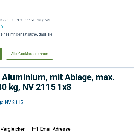
Hilfe und Kontakt
Anmel
en Sie natürlich der Nutzung von
ng
Produkte vergleiche
Warenkorb
Anfrag
leines mit der Tatsache, dass sie
Alle Cookies ablehnen
s Aluminium, mit Ablage, max.
80 kg, NV 2115 1x8
age NV 2115
Vergleichen
Email Adresse